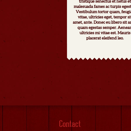
tristique senectus et netus et
malesuada fames ac turpis egest
Vestibulum tortor quam, feugi
vitae, ultricies eget, tempor si
amet, ante. Donec eu libero sit 
quam egestas semper. Aenea
ultricies mi vitae est. Mauris
placerat eleifend leo.
Contact