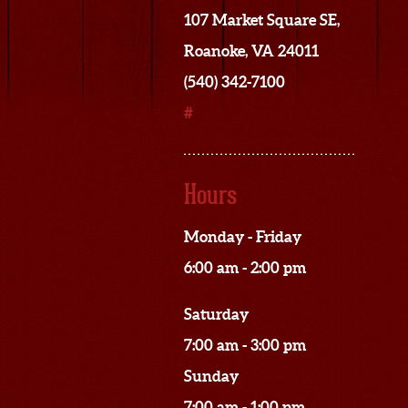
107 Market Square SE,
Roanoke, VA 24011
(540) 342-7100
#
Hours
Monday - Friday
6:00 am - 2:00 pm
Saturday
7:00 am - 3:00 pm
Sunday
7:00 am - 1:00 pm