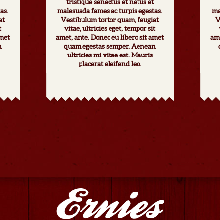
tristique senectus et netus et
as.
malesuada fames ac turpis egestas.
ma
at
Vestibulum tortor quam, feugiat
V
t
vitae, ultricies eget, tempor sit
amet
amet, ante. Donec eu libero sit amet
ame
n
quam egestas semper. Aenean
ultricies mi vitae est. Mauris
placerat eleifend leo.