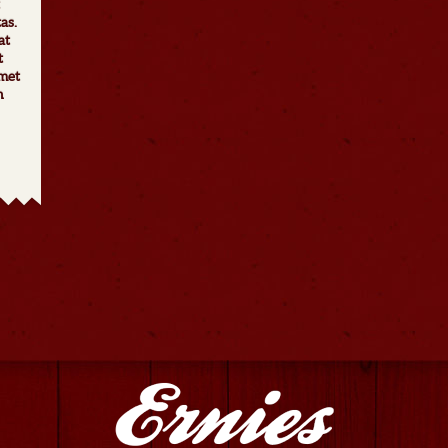
as.
at
t
amet
n