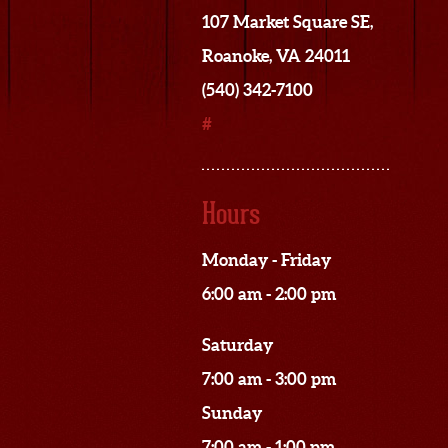
107 Market Square SE,
Roanoke, VA 24011
(540) 342-7100
#
Hours
Monday - Friday
6:00 am - 2:00 pm
Saturday
7:00 am - 3:00 pm
Sunday
7:00 am - 1:00 pm