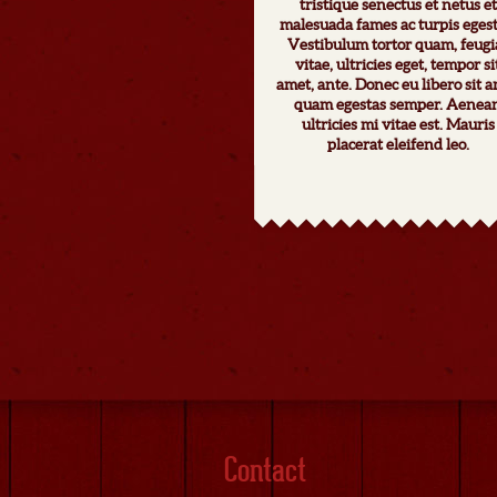
tristique senectus et netus et
malesuada fames ac turpis egest
Vestibulum tortor quam, feugi
vitae, ultricies eget, tempor si
amet, ante. Donec eu libero sit 
quam egestas semper. Aenea
ultricies mi vitae est. Mauris
placerat eleifend leo.
Contact